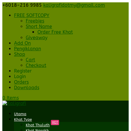
+6018-216 9985
kaligrafidotmy@gmail.com
FREE SOFTCOPY
Freebies
Short Name
Order Free Khat
Giveaway
Add On
Pengiklanan
Shop
Cart
Checkout
Register
Login
Orders
Downloads
0 Items
Utama
Khat Type
HOT
Khat Thuluth
Khat Nasakh