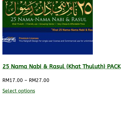
25 Nama Nabi & Rasul (Khat Thuluth) PACK
Price
RM
17.00
–
RM
27.00
range:
Select options
RM17.00
through
RM27.00