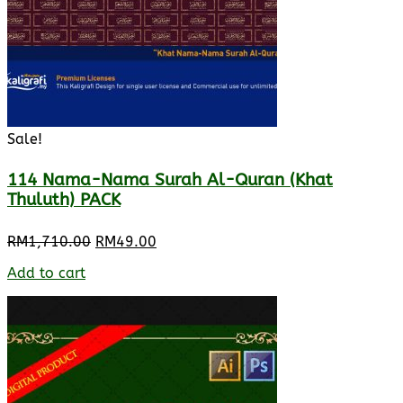
Sale!
114 Nama-Nama Surah Al-Quran (Khat
Thuluth) PACK
Original
Current
RM
1,710.00
RM
49.00
price
price
Add to cart
was:
is:
RM1,710.00.
RM49.00.