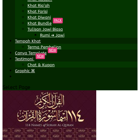
Khat Riq’ah
Khat Farisi
Khat Diwani
PACK
Khat Bundle
Tulisan Jawi Biasa
Rumi ➔ Jawi
Tempah Khat
Terma Pembelian
NEW
Canva Template
NEW
Testimoni
Chat & Kupon
Graphic ⌘
Select Page