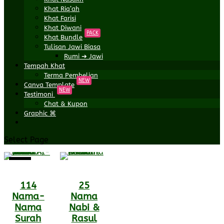
Khat Riq’ah
Khat Farisi
Khat Diwani
PACK
Khat Bundle
Tulisan Jawi Biasa
Rumi ➔ Jawi
Tempah Khat
Terma Pembelian
NEW
Canva Template
NEW
Testimoni
Chat & Kupon
Graphic ⌘
Select Page
Sale!
114
25
Nama-
Nama
Nama
Nabi &
Surah
Rasul