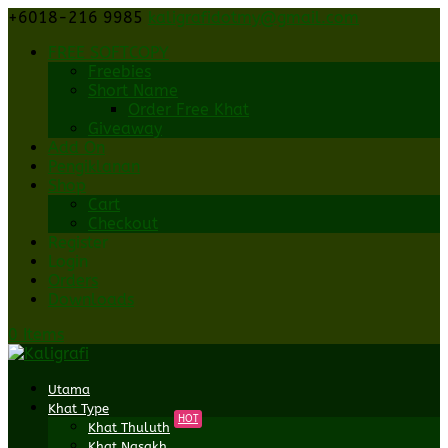
+6018-216 9985
kaligrafidotmy@gmail.com
FREE SOFTCOPY
Freebies
Short Name
Order Free Khat
Giveaway
Add On
Pengiklanan
Shop
Cart
Checkout
Register
Login
Orders
Downloads
0 Items
Utama
Khat Type
HOT
Khat Thuluth
Khat Nasakh