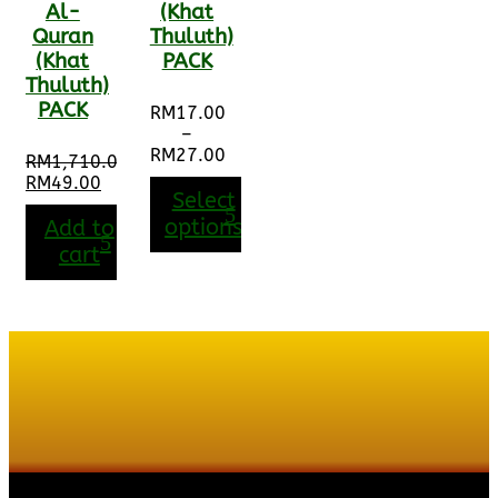
Al-
(Khat
Quran
Thuluth)
(Khat
PACK
Thuluth)
PACK
RM
17.00
–
RM
27.00
RM
1,710.00
Price
Original
RM
49.00
range:
Select
price
Current
RM17.00
was:
price
options
Add to
through
RM1,710.00.
is:
cart
RM27.00
RM49.00.