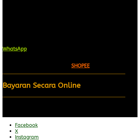
Kaligrafi.my merupakan website yang
menghimpunkan sofcopy tulisan jawi dan khat
untuk digunakan dipelbagai tempat. Setiap tulisan
adalah format digital dan vector. Sebarang
pertanyaan boleh diajukan di pautan ini =
WhatsApp
Kami beroperasi di
Kelantan, Malaysia.
Anda juga
boleh menempah melalui =
SHOPEE
Bayaran Secara Online
Facebook
X
Instagram