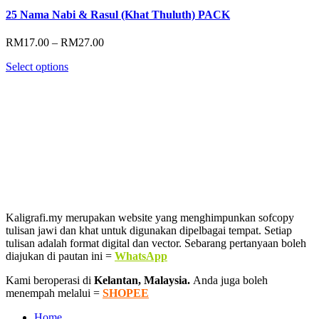
25 Nama Nabi & Rasul (Khat Thuluth) PACK
Price
RM
17.00
–
RM
27.00
range:
Select options
RM17.00
through
RM27.00
Kaligrafi.my merupakan website yang menghimpunkan sofcopy
tulisan jawi dan khat untuk digunakan dipelbagai tempat. Setiap
tulisan adalah format digital dan vector. Sebarang pertanyaan boleh
diajukan di pautan ini =
WhatsApp
Kami beroperasi di
Kelantan, Malaysia.
Anda juga boleh
menempah melalui =
SHOPEE
Home