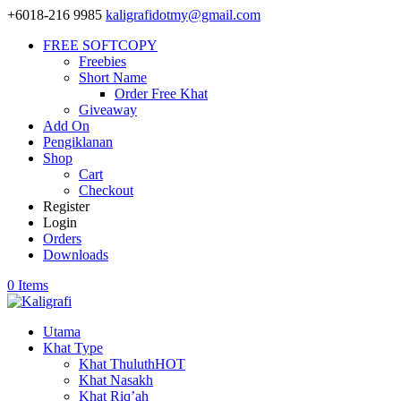
+6018-216 9985
kaligrafidotmy@gmail.com
FREE SOFTCOPY
Freebies
Short Name
Order Free Khat
Giveaway
Add On
Pengiklanan
Shop
Cart
Checkout
Register
Login
Orders
Downloads
0 Items
Utama
Khat Type
Khat Thuluth
HOT
Khat Nasakh
Khat Riq’ah