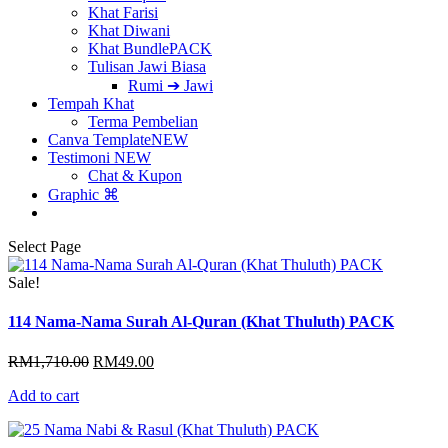
Khat Farisi
Khat Diwani
Khat Bundle
PACK
Tulisan Jawi Biasa
Rumi ➔ Jawi
Tempah Khat
Terma Pembelian
Canva Template
NEW
Testimoni
NEW
Chat & Kupon
Graphic ⌘
Select Page
Sale!
114 Nama-Nama Surah Al-Quran (Khat Thuluth) PACK
Original
Current
RM
1,710.00
RM
49.00
price
price
Add to cart
was:
is:
RM1,710.00.
RM49.00.