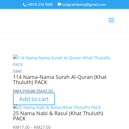
+6018-216 9985
kaligrafidotmy@gmail.com
Sale!
114 Nama-Nama Surah Al-Quran (Khat
Thuluth) PACK
Original
Current
RM
1,710.00
RM
49.00
price
price
Add to cart
was:
is:
RM1,710.00.
RM49.00.
25 Nama Nabi & Rasul (Khat Thuluth)
PACK
Price
RM
17.00
–
RM
27.00