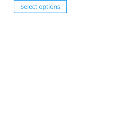
range:
Select options
RM17.00
through
RM27.00