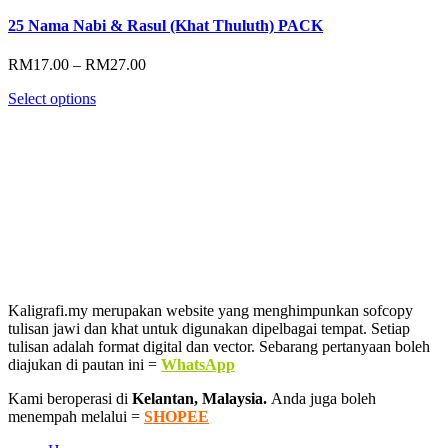
25 Nama Nabi & Rasul (Khat Thuluth) PACK
Price
RM
17.00
–
RM
27.00
range:
Select options
RM17.00
through
RM27.00
Kaligrafi.my merupakan website yang menghimpunkan sofcopy
tulisan jawi dan khat untuk digunakan dipelbagai tempat. Setiap
tulisan adalah format digital dan vector. Sebarang pertanyaan boleh
diajukan di pautan ini =
WhatsApp
Kami beroperasi di
Kelantan, Malaysia.
Anda juga boleh
menempah melalui =
SHOPEE