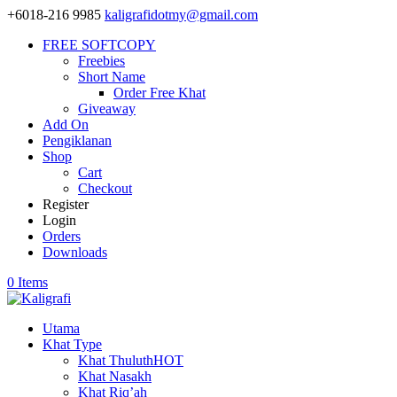
+6018-216 9985
kaligrafidotmy@gmail.com
FREE SOFTCOPY
Freebies
Short Name
Order Free Khat
Giveaway
Add On
Pengiklanan
Shop
Cart
Checkout
Register
Login
Orders
Downloads
0 Items
Utama
Khat Type
Khat Thuluth
HOT
Khat Nasakh
Khat Riq’ah