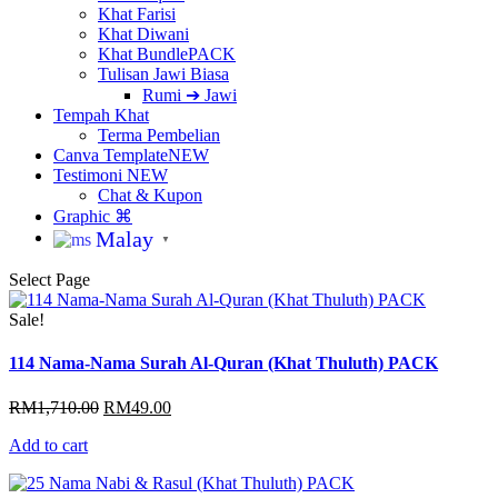
Khat Farisi
Khat Diwani
Khat Bundle
PACK
Tulisan Jawi Biasa
Rumi ➔ Jawi
Tempah Khat
Terma Pembelian
Canva Template
NEW
Testimoni
NEW
Chat & Kupon
Graphic ⌘
Malay
▼
Select Page
Sale!
114 Nama-Nama Surah Al-Quran (Khat Thuluth) PACK
Original
Current
RM
1,710.00
RM
49.00
price
price
Add to cart
was:
is:
RM1,710.00.
RM49.00.