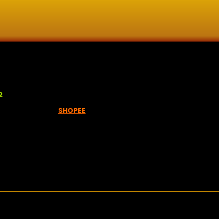
lisan jawi dan khat untuk digunakan dipelbagai tempat. Setiap
p
empah melalui =
SHOPEE