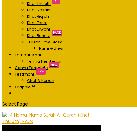
HOT
Khat Thuluth
Khat Nasakh
Khat Riq’ah
Khat Farisi
Khat Diwani
PACK
Khat Bundle
Tulisan Jawi Biasa
Rumi ➔ Jawi
Tempah Khat
Terma Pembelian
NEW
Canva Template
NEW
Testimoni
Chat & Kupon
Graphic ⌘
Select Page
Sale!