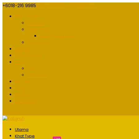
+6018-216 9985
kaligrafidotmy@gmail.com
FREE SOFTCOPY
Freebies
Short Name
Order Free Khat
Giveaway
Add On
Pengiklanan
Shop
Cart
Checkout
Register
Login
Orders
Downloads
0 Items
Utama
Khat Type