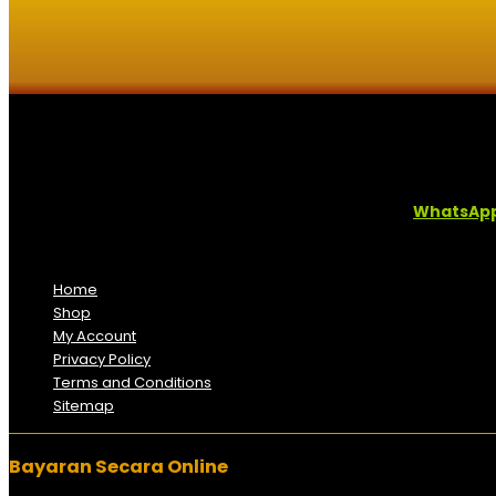
Kaligrafi.my merupakan website yang menghimpunkan sofcopy tu
Sebarang pertanyaan boleh diajukan di pautan ini =
WhatsAp
Kami beroperasi di
Kelantan, Malaysia.
Anda juga boleh men
Home
Shop
My Account
Privacy Policy
Terms and Conditions
Sitemap
Bayaran Secara Online