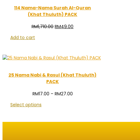
114 Nama-Nama Surah Al-Quran
(Khat Thuluth) PACK
Original
Current
RM
1,710.00
RM
49.00
price
price
Add to cart
was:
is:
RM1,710.00.
RM49.00.
25 Nama Nabi & Rasul (Khat Thuluth)
PACK
Price
RM
17.00
–
RM
27.00
range:
Select options
RM17.00
through
RM27.00