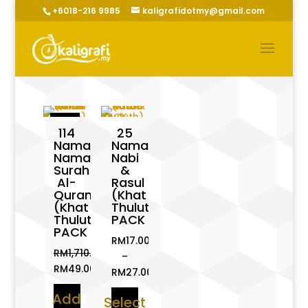
+6018-216 9985
kaligrafidotmy@gmail.com
Sale!
114
25
Nama-
Nama
Nama
Nabi
Surah
&
Al-
Rasul
Quran
(Khat
(Khat
Thuluth)
Thuluth)
PACK
PACK
RM
17.00
RM
1,710.00
–
Original
RM
49.00
RM
27.00
price
Current
Price
Add
was:
price
Select
range: