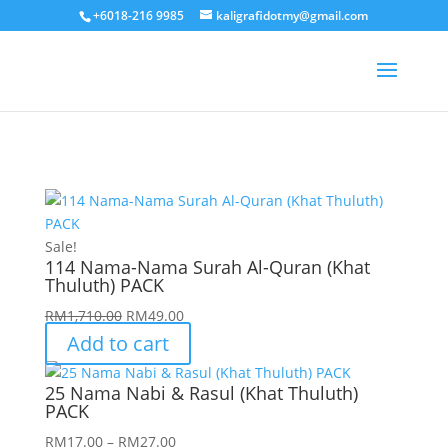
+6018-216 9985
kaligrafidotmy@gmail.com
Sale!
114 Nama-Nama Surah Al-Quran (Khat
Thuluth) PACK
Original
Current
RM
1,710.00
RM
49.00
price
price
Add to cart
was:
is:
RM1,710.00.
RM49.00.
25 Nama Nabi & Rasul (Khat Thuluth)
PACK
Price
RM
17.00
–
RM
27.00