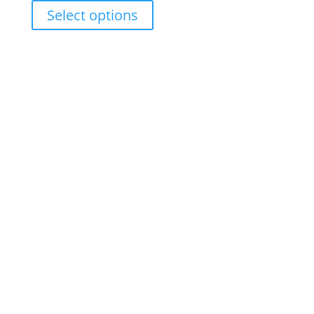
range:
Select options
RM17.00
through
RM27.00