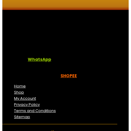
Kaligrafi.my merupakan website yang menghimpunkan
sofcopy tulisan jawi dan khat untuk digunakan
dipelbagai tempat. Setiap tulisan adalah format digital
dan vector. Sebarang pertanyaan boleh diajukan di
pautan ini =
WhatsApp
Kami beroperasi di
Kelantan, Malaysia.
Anda juga
boleh menempah melalui =
SHOPEE
Home
Shop
My Account
Privacy Policy
Terms and Conditions
Sitemap