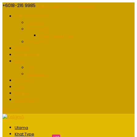
+6018-216 9985
kaligrafidotmy@gmail.com
FREE SOFTCOPY
Freebies
Short Name
Order Free Khat
Giveaway
Add On
Pengiklanan
Shop
Cart
Checkout
Register
Login
Orders
Downloads
0 Items
Utama
Khat Type