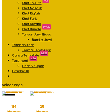
HOT
Khat Thuluth
Khat Nasakh
Khat Riq’ah
Khat Farisi
Khat Diwani
PACK
Khat Bundle
Tulisan Jawi Biasa
Rumi ➔ Jawi
Tempah Khat
Terma Pembelian
NEW
Canva Template
NEW
Testimoni
Chat & Kupon
Graphic ⌘
Select Page
Sale!
114
25
Nama-
Nama