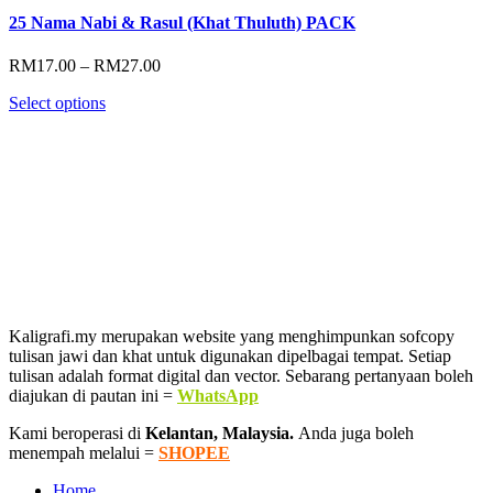
25 Nama Nabi & Rasul (Khat Thuluth) PACK
Price
RM
17.00
–
RM
27.00
range:
Select options
RM17.00
through
RM27.00
Kaligrafi.my merupakan website yang menghimpunkan sofcopy
tulisan jawi dan khat untuk digunakan dipelbagai tempat. Setiap
tulisan adalah format digital dan vector. Sebarang pertanyaan boleh
diajukan di pautan ini =
WhatsApp
Kami beroperasi di
Kelantan, Malaysia.
Anda juga boleh
menempah melalui =
SHOPEE
Home