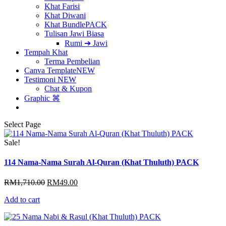
Khat Farisi
Khat Diwani
Khat Bundle
PACK
Tulisan Jawi Biasa
Rumi ➔ Jawi
Tempah Khat
Terma Pembelian
Canva Template
NEW
Testimoni
NEW
Chat & Kupon
Graphic ⌘
Select Page
Sale!
114 Nama-Nama Surah Al-Quran (Khat Thuluth) PACK
Original
Current
RM
1,710.00
RM
49.00
price
price
Add to cart
was:
is:
RM1,710.00.
RM49.00.