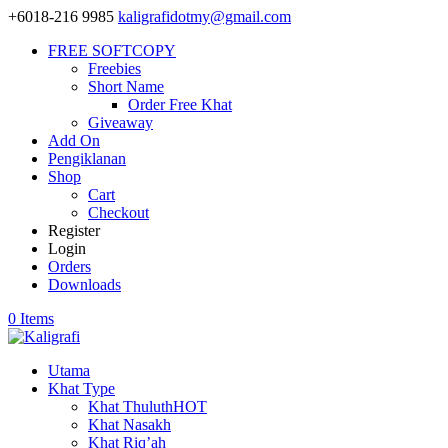
+6018-216 9985
kaligrafidotmy@gmail.com
FREE SOFTCOPY
Freebies
Short Name
Order Free Khat
Giveaway
Add On
Pengiklanan
Shop
Cart
Checkout
Register
Login
Orders
Downloads
0 Items
Utama
Khat Type
Khat Thuluth
HOT
Khat Nasakh
Khat Riq’ah