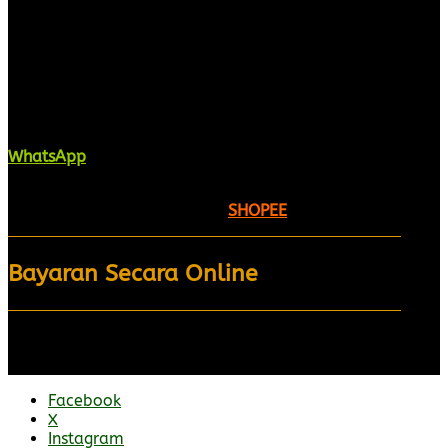
Kaligrafi.my merupakan website yang
menghimpunkan sofcopy tulisan jawi dan khat
untuk digunakan dipelbagai tempat. Setiap tulisan
adalah format digital dan vector. Sebarang
pertanyaan boleh diajukan di pautan ini =
WhatsApp
Kami beroperasi di
Kelantan, Malaysia.
Anda juga
boleh menempah melalui =
SHOPEE
Bayaran Secara Online
Facebook
X
Instagram