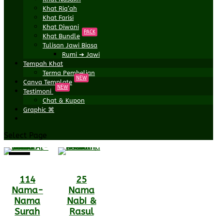
Khat Riq’ah
Khat Farisi
Khat Diwani
PACK
Khat Bundle
Tulisan Jawi Biasa
Rumi ➔ Jawi
Tempah Khat
Terma Pembelian
NEW
Canva Template
NEW
Testimoni
Chat & Kupon
Graphic ⌘
Select Page
Sale!
114
25
Nama-
Nama
Nama
Nabi &
Surah
Rasul