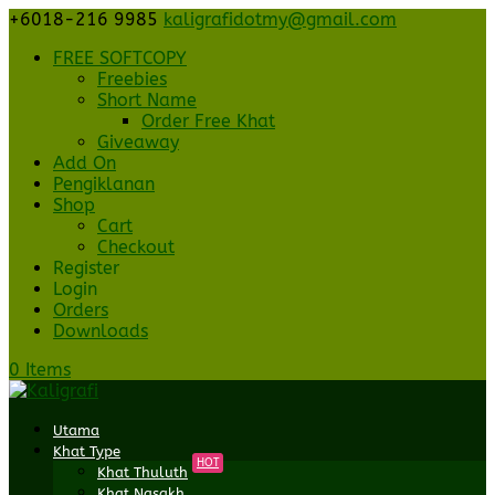
+6018-216 9985
kaligrafidotmy@gmail.com
FREE SOFTCOPY
Freebies
Short Name
Order Free Khat
Giveaway
Add On
Pengiklanan
Shop
Cart
Checkout
Register
Login
Orders
Downloads
0 Items
Utama
Khat Type
HOT
Khat Thuluth
Khat Nasakh