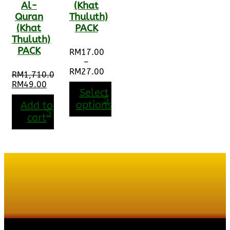
Al-
(Khat
Quran
Thuluth)
(Khat
PACK
Thuluth)
PACK
RM
17.00
–
RM
27.00
RM
1,710.00
Price
Original
RM
49.00
range:
Select
price
Current
RM17.00
was:
price
options
Add to
through
RM1,710.00.
is:
cart
RM27.00
RM49.00.