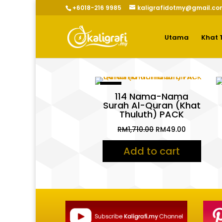
+6018-216 9985
kaligrafidotmy@gmail.co
Utama
Khat 
Sale!
114 Nama-Nama
Surah Al-Quran (Khat
Thuluth) PACK
Original
Current
RM
1,710.00
RM
49.00
price
price
Add to cart
was:
is:
RM1,710.00.
RM49.00.