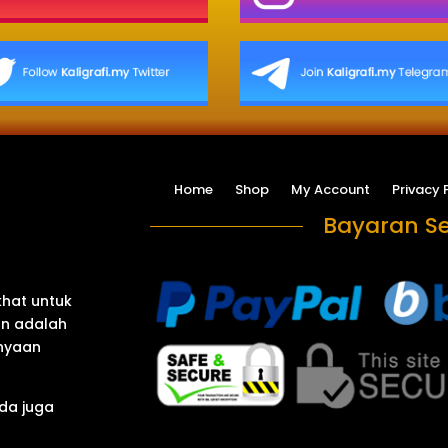
Home
Shop
My Account
Privacy 
Bayaran Se
khat untuk
an adalah
anyaan
da juga