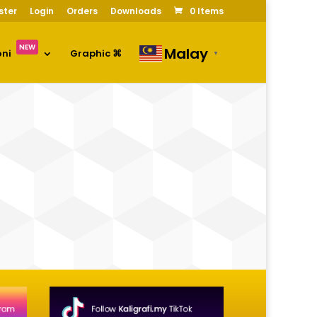
ster
Login
Orders
Downloads
0 Items
NEW
Malay
oni
Graphic ⌘
▼