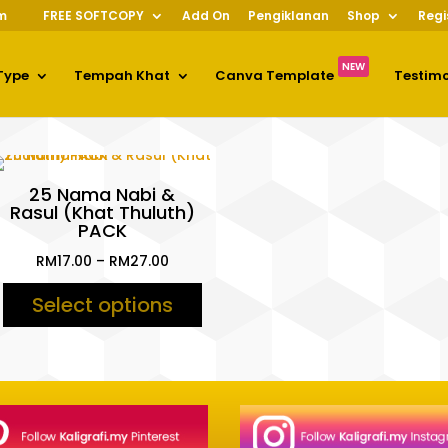
m
FREE SOFTCOPY
Add On
Pengiklanan
Shop
Regi
NEW
Type
Tempah Khat
Canva Template
Testim
25 Nama Nabi &
Rasul (Khat Thuluth)
PACK
Price
RM
17.00
–
RM
27.00
range:
Select options
RM17.00
through
RM27.00