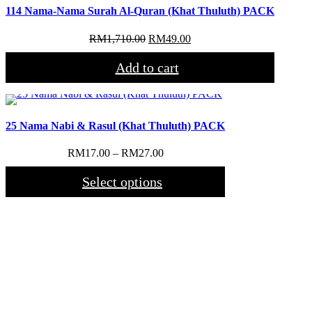
114 Nama-Nama Surah Al-Quran (Khat Thuluth) PACK
Original
Current
RM
1,710.00
RM
49.00
price
price
was:
is:
Add to cart
RM1,710.00.
RM49.00.
25 Nama Nabi & Rasul (Khat Thuluth) PACK
Price
RM
17.00
–
RM
27.00
range:
RM17.00
Select options
through
RM27.00