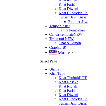
Khat Riq’ah
Khat Farisi
Khat Diwani
Khat Bundle
PACK
Tulisan Jawi Biasa
Rumi ➔ Jawi
Tempah Khat
Terma Pembelian
Canva Template
NEW
Testimoni
NEW
Chat & Kupon
Graphic ⌘
Malay
▼
Select Page
Utama
Khat Type
Khat Thuluth
HOT
Khat Nasakh
Khat Riq’ah
Khat Farisi
Khat Diwani
Khat Bundle
PACK
Tulisan Jawi Biasa