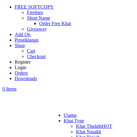
FREE SOFTCOPY
Freebies
Short Name
Order Free Khat
Giveaway
Add On
Pengiklanan
Shop
Cart
Checkout
Register
Login
Orders
Downloads
0 Items
Utama
Khat Type
Khat Thuluth
HOT
Khat Nasakh