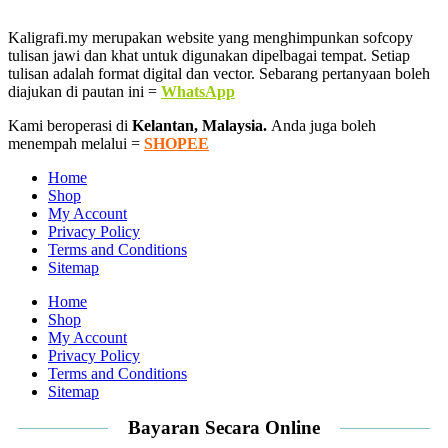
Kaligrafi.my merupakan website yang menghimpunkan sofcopy
tulisan jawi dan khat untuk digunakan dipelbagai tempat. Setiap
tulisan adalah format digital dan vector. Sebarang pertanyaan boleh
diajukan di pautan ini =
WhatsApp
Kami beroperasi di
Kelantan, Malaysia.
Anda juga boleh
menempah melalui =
SHOPEE
Home
Shop
My Account
Privacy Policy
Terms and Conditions
Sitemap
Home
Shop
My Account
Privacy Policy
Terms and Conditions
Sitemap
Bayaran Secara Online