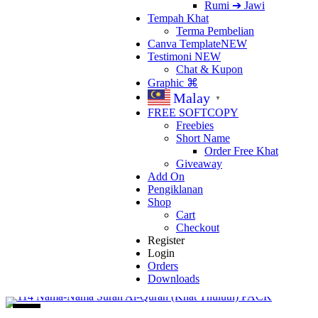
Rumi ➔ Jawi
Tempah Khat
Terma Pembelian
Canva Template
NEW
Testimoni
NEW
Chat & Kupon
Graphic ⌘
Malay
▼
FREE SOFTCOPY
Freebies
Short Name
Order Free Khat
Giveaway
Add On
Pengiklanan
Shop
Cart
Checkout
Register
Login
Orders
Downloads
Sale!