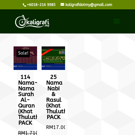
+6018-216 9985
kaligrafidotmy@gmail.com
Sale!
114
25
Nama-
Nama
Nama
Nabi
Surah
&
Al-
Rasul
Quran
(Khat
(Khat
Thuluth)
Thuluth)
PACK
PACK
RM
17.00
RM
1,710.00