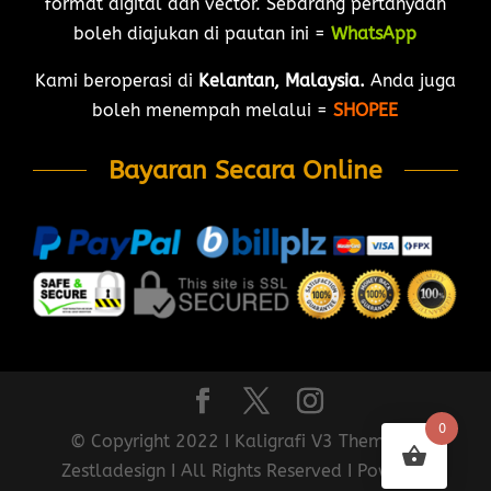
format digital dan vector. Sebarang pertanyaan
boleh diajukan di pautan ini =
WhatsApp
Kami beroperasi di
Kelantan, Malaysia.
Anda juga
boleh menempah melalui =
SHOPEE
Bayaran Secara Online
0
© Copyright 2022 I Kaligrafi V3 Theme by
Zestladesign I All Rights Reserved I Powered