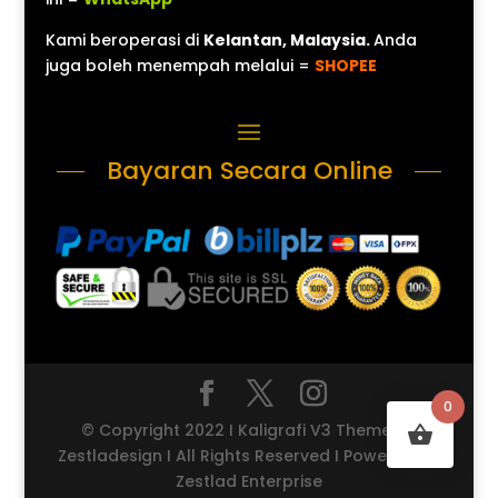
Kami beroperasi di
Kelantan, Malaysia.
Anda
juga boleh menempah melalui =
SHOPEE
Bayaran Secara Online
0
© Copyright 2022 I Kaligrafi V3 Theme by
Zestladesign I All Rights Reserved I Powered by
Zestlad Enterprise