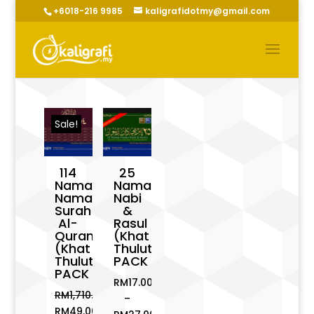
+6018-216 9985
kaligrafidotmy@gmail.com
Sale!
114
25
Nama-
Nama
Nama
Nabi
Surah
&
Al-
Rasul
Quran
(Khat
(Khat
Thuluth)
Thuluth)
PACK
PACK
RM
17.00
RM
1,710.00
–
Original
RM
49.00