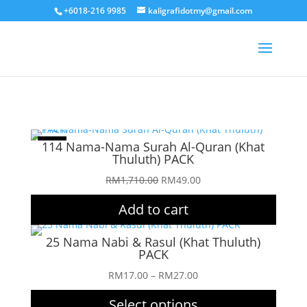
+6018-216 9985
kaligrafidotmy@gmail.com
Sale!
114 Nama-Nama Surah Al-Quran (Khat
Thuluth) PACK
Original
Current
RM
1,710.00
RM
49.00
price
price
Add to cart
was:
is:
RM1,710.00.
RM49.00.
25 Nama Nabi & Rasul (Khat Thuluth)
PACK
Price
RM
17.00
–
RM
27.00
range:
Select options
RM17.00