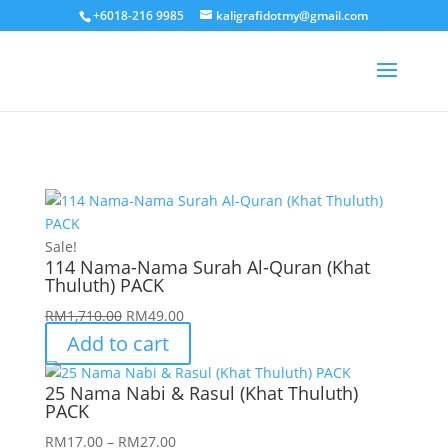
+6018-216 9985
kaligrafidotmy@gmail.com
Sale!
114 Nama-Nama Surah Al-Quran (Khat
Thuluth) PACK
Original
Current
RM
1,710.00
RM
49.00
price
price
Add to cart
was:
is:
RM1,710.00.
RM49.00.
25 Nama Nabi & Rasul (Khat Thuluth)
PACK
Price
RM
17.00
–
RM
27.00