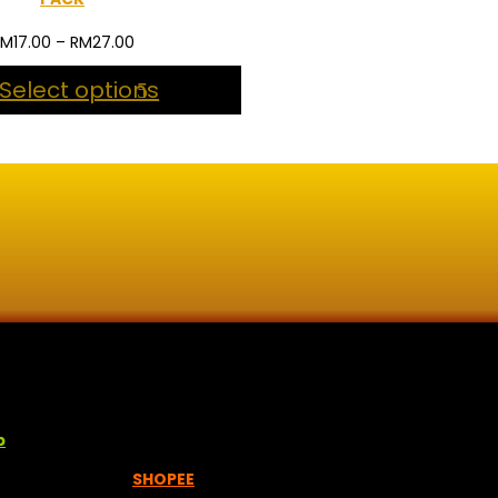
Price
RM
17.00
–
RM
27.00
range:
Select options
RM17.00
through
RM27.00
lisan jawi dan khat untuk digunakan dipelbagai tempat. Setiap
p
empah melalui =
SHOPEE