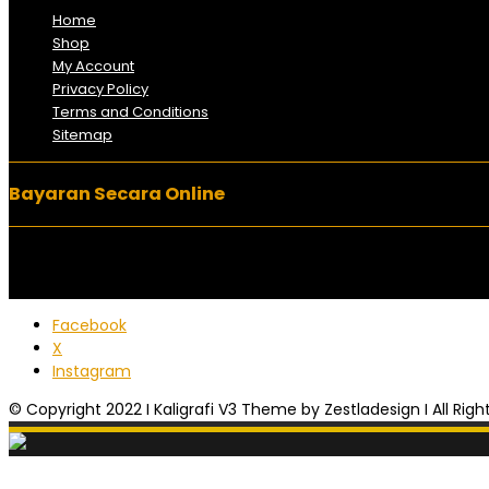
Home
Shop
My Account
Privacy Policy
Terms and Conditions
Sitemap
Bayaran Secara Online
Facebook
X
Instagram
© Copyright 2022 I Kaligrafi V3 Theme by Zestladesign I All Rig