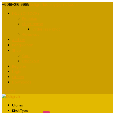
+6018-216 9985
kaligrafidotmy@gmail.com
FREE SOFTCOPY
Freebies
Short Name
Order Free Khat
Giveaway
Add On
Pengiklanan
Shop
Cart
Checkout
Register
Login
Orders
Downloads
0 Items
Utama
Khat Type