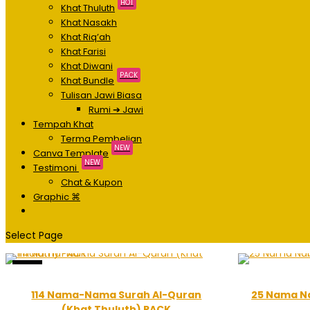
HOT
Khat Thuluth
Khat Nasakh
Khat Riq’ah
Khat Farisi
Khat Diwani
PACK
Khat Bundle
Tulisan Jawi Biasa
Rumi ➔ Jawi
Tempah Khat
Terma Pembelian
NEW
Canva Template
NEW
Testimoni
Chat & Kupon
Graphic ⌘
Select Page
Sale!
114 Nama-Nama Surah Al-Quran
25 Nama Na
(Khat Thuluth) PACK