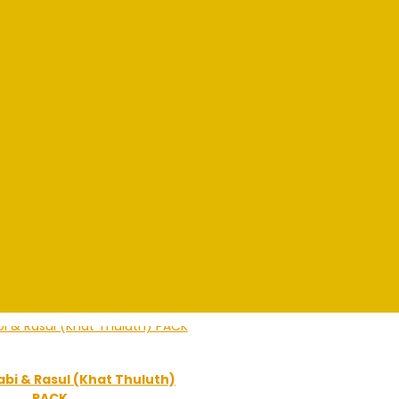
bi & Rasul (Khat Thuluth)
PACK