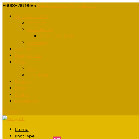
+6018-216 9985
kaligrafidotmy@gmail.com
FREE SOFTCOPY
Freebies
Short Name
Order Free Khat
Giveaway
Add On
Pengiklanan
Shop
Cart
Checkout
Register
Login
Orders
Downloads
0 Items
Utama
Khat Type