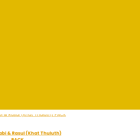
bi & Rasul (Khat Thuluth)
PACK