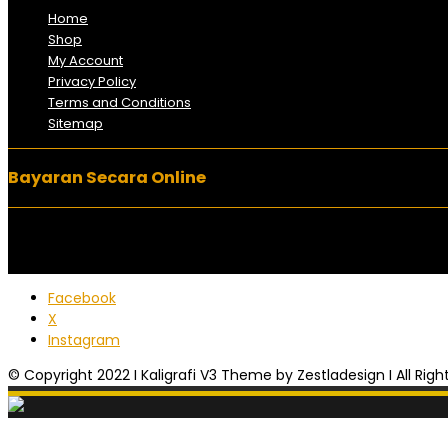
Home
Shop
My Account
Privacy Policy
Terms and Conditions
Sitemap
Bayaran Secara Online
Facebook
X
Instagram
© Copyright 2022 I Kaligrafi V3 Theme by Zestladesign I All Rig