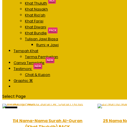
HOT
Khat Thuluth
Khat Nasakh
Khat Riq’ah
Khat Farisi
Khat Diwani
PACK
Khat Bundle
Tulisan Jawi Biasa
Rumi ➔ Jawi
Tempah Khat
Terma Pembelian
NEW
Canva Template
NEW
Testimoni
Chat & Kupon
Graphic ⌘
Select Page
Sale!
114 Nama-Nama Surah Al-Quran
25 Nama Na
(Khat Thuluth) PACK