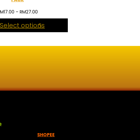
Price
RM
17.00
–
RM
27.00
range:
Select options
RM17.00
through
RM27.00
lisan jawi dan khat untuk digunakan dipelbagai tempat. Setiap
p
empah melalui =
SHOPEE