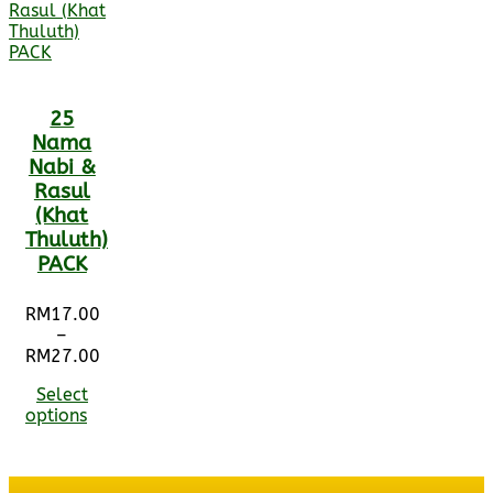
25
Nama
Nabi &
Rasul
(Khat
Thuluth)
PACK
RM
17.00
–
RM
27.00
Price
Select
range:
options
RM17.00
through
RM27.00