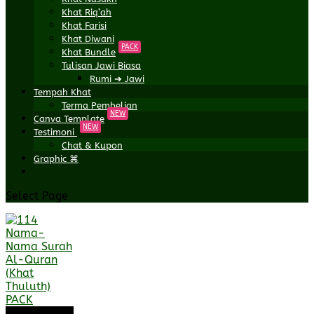
Khat Riq’ah
Khat Farisi
Khat Diwani
PACK
Khat Bundle
Tulisan Jawi Biasa
Rumi ➔ Jawi
Tempah Khat
Terma Pembelian
NEW
Canva Template
NEW
Testimoni
Chat & Kupon
Graphic ⌘
Select Page
Sale!