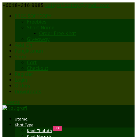
+6018-216 9985
kaligrafidotmy@gmail.com
FREE SOFTCOPY
Freebies
Short Name
Order Free Khat
Giveaway
Add On
Pengiklanan
Shop
Cart
Checkout
Register
Login
Orders
Downloads
0 Items
Utama
Khat Type
HOT
Khat Thuluth
Khat Nasakh