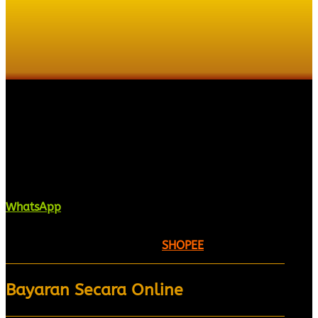
Kaligrafi.my merupakan website yang
menghimpunkan sofcopy tulisan jawi dan khat
untuk digunakan dipelbagai tempat. Setiap tulisan
adalah format digital dan vector. Sebarang
pertanyaan boleh diajukan di pautan ini =
WhatsApp
Kami beroperasi di
Kelantan, Malaysia.
Anda juga
boleh menempah melalui =
SHOPEE
Bayaran Secara Online