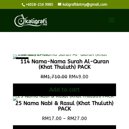
+6018-216 9985
kaligrafidotmy@gmail.com
Sale!
114 Nama-Nama Surah Al-Quran
(Khat Thuluth) PACK
Original
Current
RM
1,710.00
RM
49.00
price
price
Add to cart
was:
is:
RM1,710.00.
RM49.00.
25 Nama Nabi & Rasul (Khat Thuluth)
PACK
Price
RM
17.00
–
RM
27.00
range: