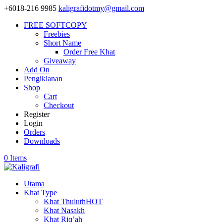
+6018-216 9985
kaligrafidotmy@gmail.com
FREE SOFTCOPY
Freebies
Short Name
Order Free Khat
Giveaway
Add On
Pengiklanan
Shop
Cart
Checkout
Register
Login
Orders
Downloads
0 Items
Utama
Khat Type
Khat Thuluth
HOT
Khat Nasakh
Khat Riq’ah