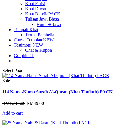
Khat Farisi
Khat Diwani
Khat Bundle
PACK
Tulisan Jawi Biasa
Rumi ➔ Jawi
Tempah Khat
Terma Pembelian
Canva Template
NEW
Testimoni
NEW
Chat & Kupon
Graphic ⌘
Select Page
Sale!
114 Nama-Nama Surah Al-Quran (Khat Thuluth) PACK
Original
Current
RM
1,710.00
RM
49.00
price
price
Add to cart
was:
is:
RM1,710.00.
RM49.00.