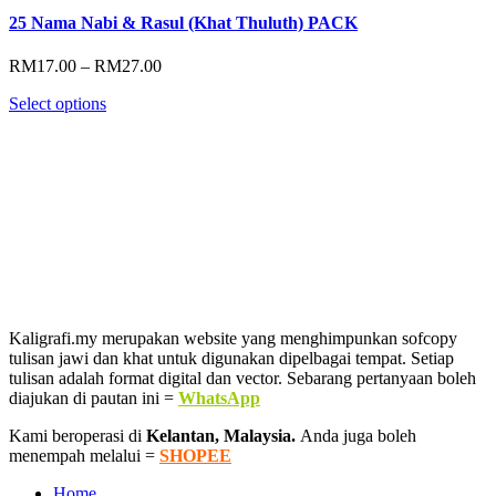
25 Nama Nabi & Rasul (Khat Thuluth) PACK
Price
RM
17.00
–
RM
27.00
range:
Select options
RM17.00
through
RM27.00
Kaligrafi.my merupakan website yang menghimpunkan sofcopy
tulisan jawi dan khat untuk digunakan dipelbagai tempat. Setiap
tulisan adalah format digital dan vector. Sebarang pertanyaan boleh
diajukan di pautan ini =
WhatsApp
Kami beroperasi di
Kelantan, Malaysia.
Anda juga boleh
menempah melalui =
SHOPEE
Home