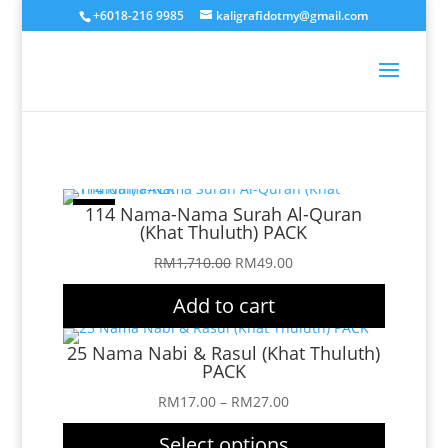
+6018-216 9985
kaligrafidotmy@gmail.com
Sale!
114 Nama-Nama Surah Al-Quran
(Khat Thuluth) PACK
Original
Current
RM
1,710.00
RM
49.00
price
price
Add to cart
was:
is:
RM1,710.00.
RM49.00.
25 Nama Nabi & Rasul (Khat Thuluth)
PACK
Price
RM
17.00
–
RM
27.00
range:
Select options
RM17.00