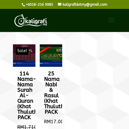
+6018-216 9985
kaligrafidotmy@gmail.com
Sale!
114
25
Nama-
Nama
Nama
Nabi
Surah
&
Al-
Rasul
Quran
(Khat
(Khat
Thuluth)
Thuluth)
PACK
PACK
RM
17.00
RM
1,710.00