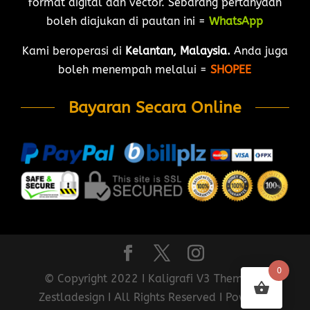
format digital dan vector. Sebarang pertanyaan
boleh diajukan di pautan ini =
WhatsApp
Kami beroperasi di
Kelantan, Malaysia.
Anda juga
boleh menempah melalui =
SHOPEE
Bayaran Secara Online
0
© Copyright 2022 I Kaligrafi V3 Theme by
Zestladesign I All Rights Reserved I Powered