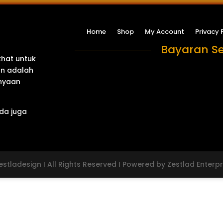
Home
Shop
My Account
Privacy 
Bayaran Se
khat untuk
an adalah
anyaan
da juga
stladesign I All Rights Reserved I Powered by Zestlad Enterpr