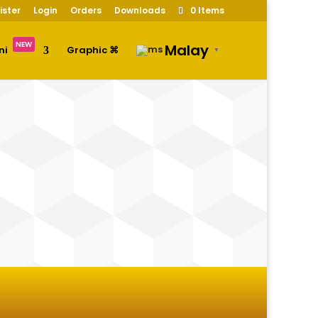
ister
Login
Orders
Downloads
0 Items
Malay
NEW
ni
Graphic ⌘
▼