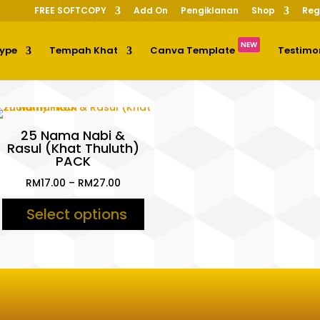
FREE SOFTCOPY
Add On
Pengiklanan
Shop
Reg
NEW
Type
Tempah Khat
Canva Template
Testimo
25 Nama Nabi &
Rasul (Khat Thuluth)
PACK
Price
RM
17.00
–
RM
27.00
range:
Select options
RM17.00
through
RM27.00