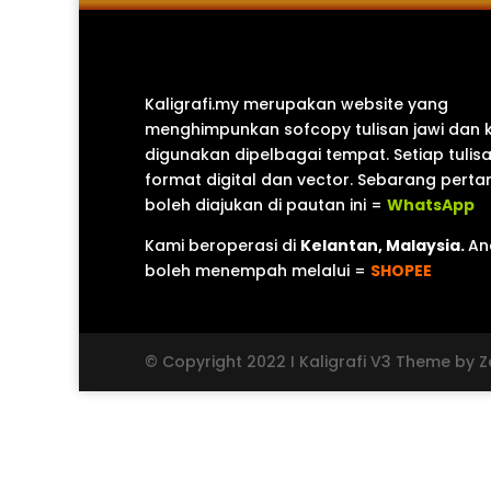
Kaligrafi.my merupakan website yang
menghimpunkan sofcopy tulisan jawi dan 
digunakan dipelbagai tempat. Setiap tulis
format digital dan vector. Sebarang pert
boleh diajukan di pautan ini =
WhatsApp
Kami beroperasi di
Kelantan, Malaysia.
An
boleh menempah melalui =
SHOPEE
© Copyright 2022 I Kaligrafi V3 Theme by Ze