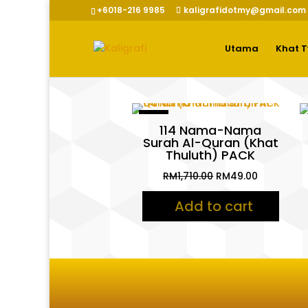
+6018-216 9985
kaligrafidotmy@gmail.com
Utama
Khat 
Sale!
114 Nama-Nama
Surah Al-Quran (Khat
Thuluth) PACK
Original
Current
RM
1,710.00
RM
49.00
price
price
Add to cart
was:
is:
RM1,710.00.
RM49.00.