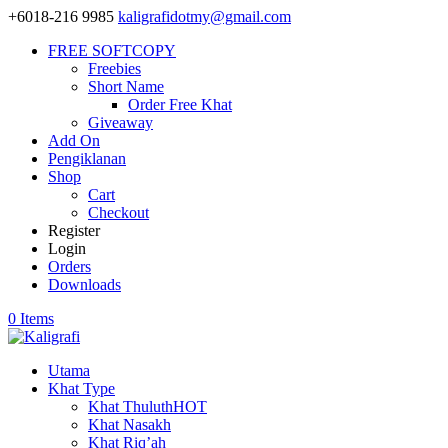
+6018-216 9985
kaligrafidotmy@gmail.com
FREE SOFTCOPY
Freebies
Short Name
Order Free Khat
Giveaway
Add On
Pengiklanan
Shop
Cart
Checkout
Register
Login
Orders
Downloads
0 Items
Utama
Khat Type
Khat Thuluth
HOT
Khat Nasakh
Khat Riq’ah