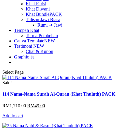
Khat Farisi
Khat Diwani
Khat Bundle
PACK
Tulisan Jawi Biasa
Rumi ➔ Jawi
Tempah Khat
Terma Pembelian
Canva Template
NEW
Testimoni
NEW
Chat & Kupon
Graphic ⌘
Select Page
Sale!
114 Nama-Nama Surah Al-Quran (Khat Thuluth) PACK
Original
Current
RM
1,710.00
RM
49.00
price
price
Add to cart
was:
is:
RM1,710.00.
RM49.00.