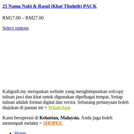
25 Nama Nabi & Rasul (Khat Thuluth) PACK
Price
RM
17.00
–
RM
27.00
range:
Select options
RM17.00
through
RM27.00
Kaligrafi.my merupakan website yang menghimpunkan sofcopy
tulisan jawi dan khat untuk digunakan dipelbagai tempat. Setiap
tulisan adalah format digital dan vector. Sebarang pertanyaan boleh
diajukan di pautan ini =
WhatsApp
Kami beroperasi di
Kelantan, Malaysia.
Anda juga boleh
menempah melalui =
SHOPEE
Home