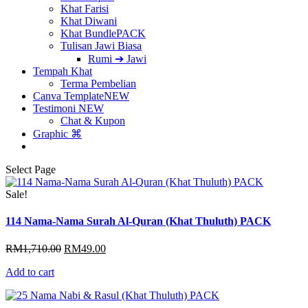
Khat Farisi
Khat Diwani
Khat Bundle
PACK
Tulisan Jawi Biasa
Rumi ➔ Jawi
Tempah Khat
Terma Pembelian
Canva Template
NEW
Testimoni
NEW
Chat & Kupon
Graphic ⌘
Select Page
Sale!
114 Nama-Nama Surah Al-Quran (Khat Thuluth) PACK
Original
Current
RM
1,710.00
RM
49.00
price
price
Add to cart
was:
is:
RM1,710.00.
RM49.00.