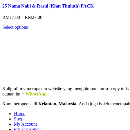
25 Nama Nabi & Rasul (Khat Thuluth) PACK
Price
RM
17.00
–
RM
27.00
range:
Select options
RM17.00
through
RM27.00
Kaligrafi.my merupakan website yang menghimpunkan sofcopy tulisan j
pautan ini =
WhatsApp
Kami beroperasi di
Kelantan, Malaysia.
Anda juga boleh menempah
Home
Shop
My Account
Privacy Policy