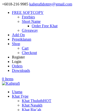
+6018-216 9985
kaligrafidotmy@gmail.com
FREE SOFTCOPY
Freebies
Short Name
Order Free Khat
Giveaway
Add On
Pengiklanan
Shop
Cart
Checkout
Register
Login
Orders
Downloads
0 Items
Utama
Khat Type
Khat Thuluth
HOT
Khat Nasakh
Khat Riq’ah