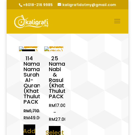
+6018-216 9985
kaligrafidotmy@gmail.com
Sale!
114
25
Nama-
Nama
Nama
Nabi
Surah
&
Al-
Rasul
Quran
(Khat
(Khat
Thuluth)
Thuluth)
PACK
PACK
RM
17.00
RM
1,710.00
–
Original
RM
49.00
RM
27.00
price
Current
Price
Add
was:
price
Select
range: