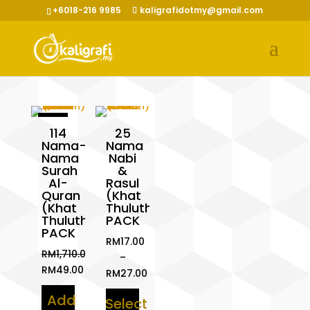
+6018-216 9985
kaligrafidotmy@gmail.com
Sale!
114
25
Nama-
Nama
Nama
Nabi
Surah
&
Al-
Rasul
Quran
(Khat
(Khat
Thuluth)
Thuluth)
PACK
PACK
RM
17.00
RM
1,710.00
–
Original
RM
49.00
RM
27.00
price
Current
Price
Add
was:
price
Select
range: