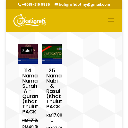
+6018-216 9985
kaligrafidotmy@gmail.com
Sale!
114
25
Nama-
Nama
Nama
Nabi
Surah
&
Al-
Rasul
Quran
(Khat
(Khat
Thuluth)
Thuluth)
PACK
PACK
RM
17.00
RM
1,710.00
–
Original
RM
49.00