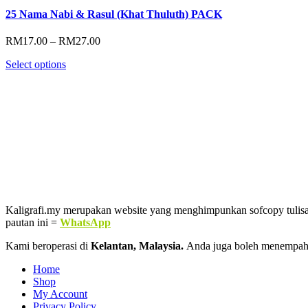
25 Nama Nabi & Rasul (Khat Thuluth) PACK
Price
RM
17.00
–
RM
27.00
range:
Select options
RM17.00
through
RM27.00
Kaligrafi.my merupakan website yang menghimpunkan sofcopy tulisan j
pautan ini =
WhatsApp
Kami beroperasi di
Kelantan, Malaysia.
Anda juga boleh menempah
Home
Shop
My Account
Privacy Policy