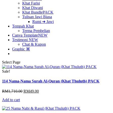
Khat Farisi
Khat Diwani
Khat Bundle
PACK
Tulisan Jawi Biasa
Rumi ➔ Jawi
Tempah Khat
Terma Pembelian
Canva Template
NEW
Testimoni
NEW
Chat & Kupon
Graphic ⌘
Select Page
Sale!
114 Nama-Nama Surah Al-Quran (Khat Thuluth) PACK
Original
Current
RM
1,710.00
RM
49.00
price
price
Add to cart
was:
is:
RM1,710.00.
RM49.00.