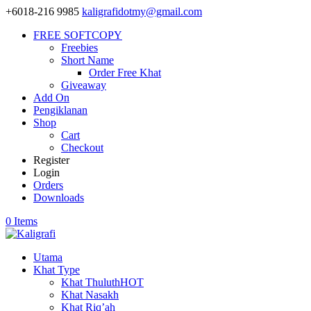
+6018-216 9985
kaligrafidotmy@gmail.com
FREE SOFTCOPY
Freebies
Short Name
Order Free Khat
Giveaway
Add On
Pengiklanan
Shop
Cart
Checkout
Register
Login
Orders
Downloads
0 Items
Utama
Khat Type
Khat Thuluth
HOT
Khat Nasakh
Khat Riq’ah