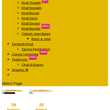
HOT
Khat Thuluth
Khat Nasakh
Khat Riq’ah
Khat Farisi
Khat Diwani
PACK
Khat Bundle
Tulisan Jawi Biasa
Rumi ➔ Jawi
Tempah Khat
Terma Pembelian
NEW
Canva Template
NEW
Testimoni
Chat & Kupon
Graphic ⌘
Select Page
Sale!
114
25
Nama-
Nama