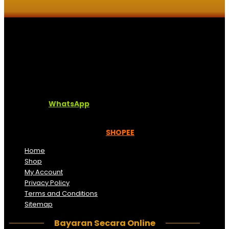
Kaligrafi.my merupakan website yang menghimpunkan
sofcopy tulisan jawi dan khat untuk digunakan
dipelbagai tempat. Setiap tulisan adalah format digital
dan vector. Sebarang pertanyaan boleh diajukan di
pautan ini =
WhatsApp
Kami beroperasi di
Kelantan, Malaysia.
Anda juga
boleh menempah melalui =
SHOPEE
Home
Shop
My Account
Privacy Policy
Terms and Conditions
Sitemap
Bayaran Secara Online