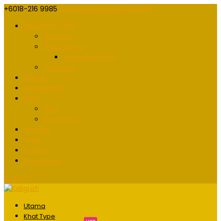
+6018-216 9985
kaligrafidotmy@gmail.com
FREE SOFTCOPY
Freebies
Short Name
Order Free Khat
Giveaway
Add On
Pengiklanan
Shop
Cart
Checkout
Register
Login
Orders
Downloads
0 Items
Utama
Khat Type