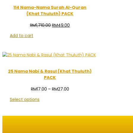
114 Nama-Nama Surah Al-Quran
(Khat Thuluth) PACK
Original
Current
RM
1,710.00
RM
49.00
price
price
Add to cart
was:
is:
RM1,710.00.
RM49.00.
25 Nama Nabi & Rasul (Khat Thuluth)
PACK
Price
RM
17.00
–
RM
27.00
range:
Select options
RM17.00
through
RM27.00