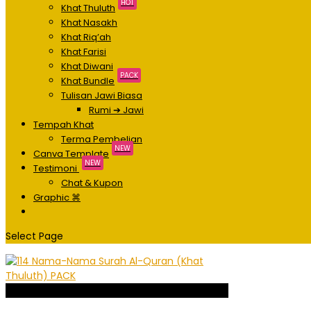
HOT
Khat Thuluth
Khat Nasakh
Khat Riq’ah
Khat Farisi
Khat Diwani
PACK
Khat Bundle
Tulisan Jawi Biasa
Rumi ➔ Jawi
Tempah Khat
Terma Pembelian
NEW
Canva Template
NEW
Testimoni
Chat & Kupon
Graphic ⌘
Select Page
Sale!