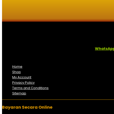
Kaligrafi.my merupakan website yang menghimpunkan sofcopy tu
Sebarang pertanyaan boleh diajukan di pautan ini =
WhatsAp
Kami beroperasi di
Kelantan, Malaysia.
Anda juga boleh men
Home
Shop
My Account
Privacy Policy
Terms and Conditions
Sitemap
Bayaran Secara Online