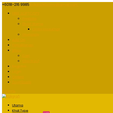
+6018-216 9985
kaligrafidotmy@gmail.com
FREE SOFTCOPY
Freebies
Short Name
Order Free Khat
Giveaway
Add On
Pengiklanan
Shop
Cart
Checkout
Register
Login
Orders
Downloads
0 Items
Utama
Khat Type