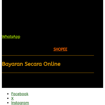
Kaligrafi.my merupakan website yang
menghimpunkan sofcopy tulisan jawi dan khat
untuk digunakan dipelbagai tempat. Setiap tulisan
adalah format digital dan vector. Sebarang
pertanyaan boleh diajukan di pautan ini =
WhatsApp
Kami beroperasi di
Kelantan, Malaysia.
Anda juga
boleh menempah melalui =
SHOPEE
Bayaran Secara Online
Facebook
X
Instagram