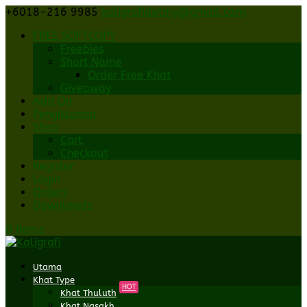
+6018-216 9985
kaligrafidotmy@gmail.com
FREE SOFTCOPY
Freebies
Short Name
Order Free Khat
Giveaway
Add On
Pengiklanan
Shop
Cart
Checkout
Register
Login
Orders
Downloads
0 Items
Utama
Khat Type
HOT
Khat Thuluth
Khat Nasakh