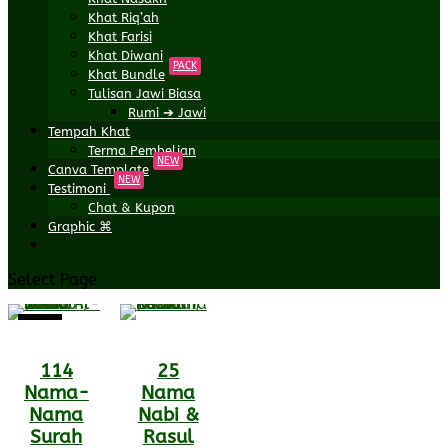
Khat Riq’ah
Khat Farisi
Khat Diwani
PACK
Khat Bundle
Tulisan Jawi Biasa
Rumi ➔ Jawi
Tempah Khat
Terma Pembelian
NEW
Canva Template
NEW
Testimoni
Chat & Kupon
Graphic ⌘
Select Page
Sale!
114
25
Nama-
Nama
Nama
Nabi &
Surah
Rasul