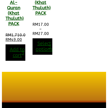
Al-
(Khat
Quran
Thuluth)
(Khat
PACK
Thuluth)
PACK
RM
17.00
–
RM
27.00
RM
1,710.00
Price
Original
RM
49.00
range:
Select
price
Current
RM17.00
was:
price
options
Add to
through
RM1,710.00.
is:
cart
RM27.00
RM49.00.