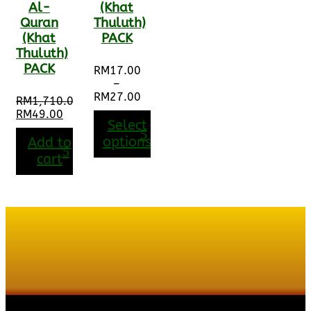
Al-
(Khat
Quran
Thuluth)
(Khat
PACK
Thuluth)
PACK
RM
17.00
–
RM
27.00
RM
1,710.00
Price
Original
RM
49.00
range:
Select
price
Current
RM17.00
was:
price
options
Add to
through
RM1,710.00.
is:
cart
RM27.00
RM49.00.