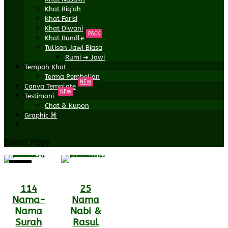
Khat Riq’ah
Khat Farisi
Khat Diwani
PACK
Khat Bundle
Tulisan Jawi Biasa
Rumi ➔ Jawi
Tempah Khat
Terma Pembelian
NEW
Canva Template
NEW
Testimoni
Chat & Kupon
Graphic ⌘
Select Page
Sale!
114
25
Nama-
Nama
Nama
Nabi &
Surah
Rasul