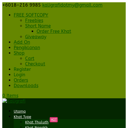
+6018-216 9985
kaligrafidotmy@gmail.com
FREE SOFTCOPY
Freebies
Short Name
Order Free Khat
Giveaway
Add On
Pengiklanan
Shop
Cart
Checkout
Register
Login
Orders
Downloads
0 Items
Utama
Khat Type
HOT
Khat Thuluth
Khat Nasakh