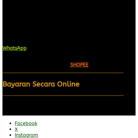
Kaligrafi.my merupakan website yang
menghimpunkan sofcopy tulisan jawi dan khat
untuk digunakan dipelbagai tempat. Setiap tulisan
adalah format digital dan vector. Sebarang
pertanyaan boleh diajukan di pautan ini =
WhatsApp
Kami beroperasi di
Kelantan, Malaysia.
Anda juga
boleh menempah melalui =
SHOPEE
Bayaran Secara Online
Facebook
X
Instagram