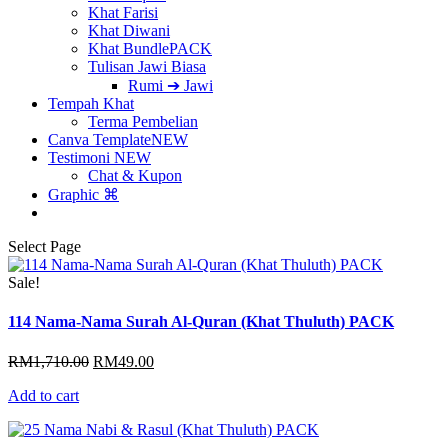
Khat Farisi
Khat Diwani
Khat Bundle
PACK
Tulisan Jawi Biasa
Rumi ➔ Jawi
Tempah Khat
Terma Pembelian
Canva Template
NEW
Testimoni
NEW
Chat & Kupon
Graphic ⌘
Select Page
Sale!
114 Nama-Nama Surah Al-Quran (Khat Thuluth) PACK
Original
Current
RM
1,710.00
RM
49.00
price
price
Add to cart
was:
is:
RM1,710.00.
RM49.00.