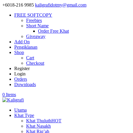
+6018-216 9985
kaligrafidotmy@gmail.com
FREE SOFTCOPY
Freebies
Short Name
Order Free Khat
Giveaway
Add On
Pengiklanan
Shop
Cart
Checkout
Register
Login
Orders
Downloads
0 Items
Utama
Khat Type
Khat Thuluth
HOT
Khat Nasakh
Khat Riq’ah