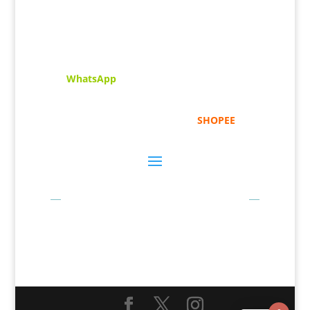
menghimpunkan sofcopy tulisan jawi dan khat
untuk digunakan dipelbagai tempat. Setiap
tulisan adalah format digital dan vector.
Sebarang pertanyaan boleh diajukan di pautan
ini =
WhatsApp
Kami beroperasi di
Kelantan, Malaysia.
Anda
juga boleh menempah melalui =
SHOPEE
Bayaran Secara Online