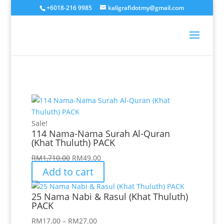
+6018-216 9985
kaligrafidotmy@gmail.com
Sale!
114 Nama-Nama Surah Al-Quran
(Khat Thuluth) PACK
Original
Current
RM
1,710.00
RM
49.00
price
price
Add to cart
was:
is:
RM1,710.00.
RM49.00.
25 Nama Nabi & Rasul (Khat Thuluth)
PACK
Price
RM
17.00
–
RM
27.00