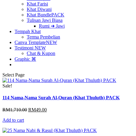
Khat Farisi
Khat Diwani
Khat Bundle
PACK
Tulisan Jawi Biasa
Rumi ➔ Jawi
Tempah Khat
Terma Pembelian
Canva Template
NEW
Testimoni
NEW
Chat & Kupon
Graphic ⌘
Select Page
Sale!
114 Nama-Nama Surah Al-Quran (Khat Thuluth) PACK
Original
Current
RM
1,710.00
RM
49.00
price
price
Add to cart
was:
is:
RM1,710.00.
RM49.00.