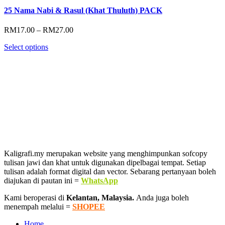
25 Nama Nabi & Rasul (Khat Thuluth) PACK
Price
RM
17.00
–
RM
27.00
range:
Select options
RM17.00
through
RM27.00
Kaligrafi.my merupakan website yang menghimpunkan sofcopy
tulisan jawi dan khat untuk digunakan dipelbagai tempat. Setiap
tulisan adalah format digital dan vector. Sebarang pertanyaan boleh
diajukan di pautan ini =
WhatsApp
Kami beroperasi di
Kelantan, Malaysia.
Anda juga boleh
menempah melalui =
SHOPEE
Home