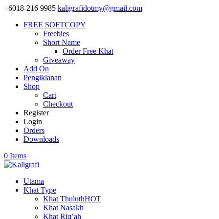
+6018-216 9985
kaligrafidotmy@gmail.com
FREE SOFTCOPY
Freebies
Short Name
Order Free Khat
Giveaway
Add On
Pengiklanan
Shop
Cart
Checkout
Register
Login
Orders
Downloads
0 Items
Utama
Khat Type
Khat Thuluth
HOT
Khat Nasakh
Khat Riq’ah