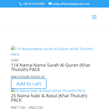
+6018-216 9985
kaligrafidotmy@gmail.com
Sale!
114 Nama-Nama Surah Al-Quran (Khat
Thuluth) PACK
Original
Current
RM
1,710.00
RM
49.00
price
price
Add to cart
was:
is:
RM1,710.00.
RM49.00.
25 Nama Nabi & Rasul (Khat Thuluth)
PACK
Price
RM
17.00
–
RM
27.00