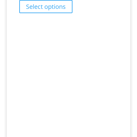
range:
Select options
RM17.00
through
RM27.00