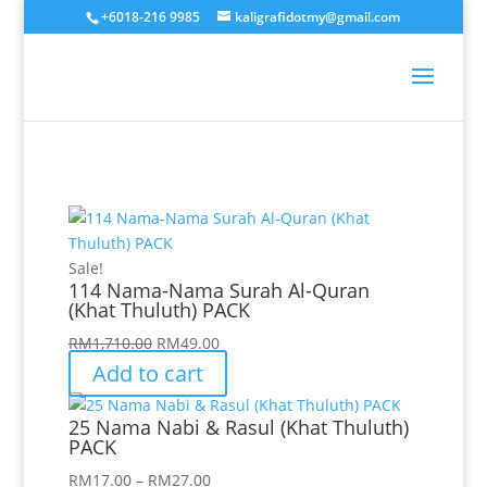
+6018-216 9985
kaligrafidotmy@gmail.com
Sale!
114 Nama-Nama Surah Al-Quran
(Khat Thuluth) PACK
Original
Current
RM
1,710.00
RM
49.00
price
price
Add to cart
was:
is:
RM1,710.00.
RM49.00.
25 Nama Nabi & Rasul (Khat Thuluth)
PACK
Price
RM
17.00
–
RM
27.00