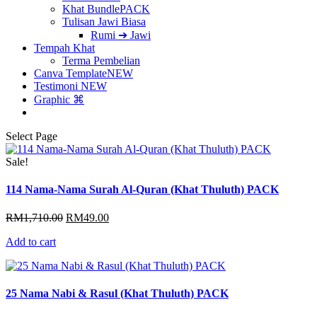
Khat Bundle
PACK
Tulisan Jawi Biasa
Rumi ➔ Jawi
Tempah Khat
Terma Pembelian
Canva Template
NEW
Testimoni
NEW
Graphic ⌘
Select Page
Sale!
114 Nama-Nama Surah Al-Quran (Khat Thuluth) PACK
Original
Current
RM
1,710.00
RM
49.00
price
price
Add to cart
was:
is:
RM1,710.00.
RM49.00.
25 Nama Nabi & Rasul (Khat Thuluth) PACK