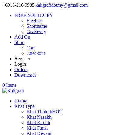
+6018-216 9985
kaligrafidotmy@gmail.com
FREE SOFTCOPY
Freebies
Shortname
Giveaway
Add On
Shop
Cart
Checkout
Register
Login
Orders
Downloads
0 Items
Utama
Khat Type
Khat Thuluth
HOT
Khat Nasakh
Khat Riq’ah
Khat Farisi
Khat Diwani