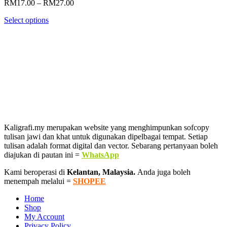
Price
RM
17.00
–
RM
27.00
range:
Select options
RM17.00
through
RM27.00
Kaligrafi.my merupakan website yang menghimpunkan sofcopy
tulisan jawi dan khat untuk digunakan dipelbagai tempat. Setiap
tulisan adalah format digital dan vector. Sebarang pertanyaan boleh
diajukan di pautan ini =
WhatsApp
Kami beroperasi di
Kelantan, Malaysia.
Anda juga boleh
menempah melalui =
SHOPEE
Home
Shop
My Account
Privacy Policy