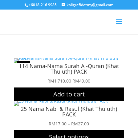
+6018-216 9985
kaligrafidotmy@gmail.com
Sale!
114 Nama-Nama Surah Al-Quran (Khat
Thuluth) PACK
Original
Current
RM
1,710.00
RM
49.00
price
price
Add to cart
was:
is:
RM1,710.00.
RM49.00.
25 Nama Nabi & Rasul (Khat Thuluth)
PACK
Price
RM
17.00
–
RM
27.00
range:
Select options
RM17.00