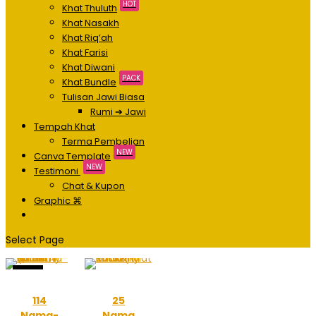
HOT
Khat Thuluth
Khat Nasakh
Khat Riq’ah
Khat Farisi
Khat Diwani
PACK
Khat Bundle
Tulisan Jawi Biasa
Rumi ➔ Jawi
Tempah Khat
Terma Pembelian
NEW
Canva Template
NEW
Testimoni
Chat & Kupon
Graphic ⌘
Select Page
Sale!
114
25
Nama-
Nama