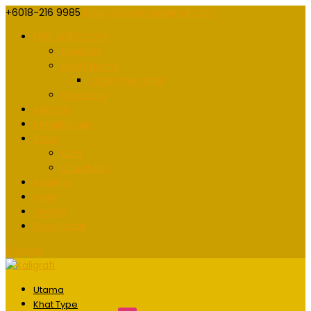
+6018-216 9985
kaligrafidotmy@gmail.com
FREE SOFTCOPY
Freebies
Short Name
Order Free Khat
Giveaway
Add On
Pengiklanan
Shop
Cart
Checkout
Register
Login
Orders
Downloads
0 Items
Utama
Khat Type