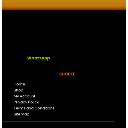
Kaligrafi.my merupakan website yang menghimpunkan
sofcopy tulisan jawi dan khat untuk digunakan
dipelbagai tempat. Setiap tulisan adalah format digital
dan vector. Sebarang pertanyaan boleh diajukan di
pautan ini =
WhatsApp
Kami beroperasi di
Kelantan, Malaysia.
Anda juga
boleh menempah melalui =
SHOPEE
Home
Shop
My Account
Privacy Policy
Terms and Conditions
Sitemap