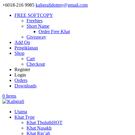
+6018-216 9985
kaligrafidotmy@gmail.com
FREE SOFTCOPY
Freebies
Short Name
Order Free Khat
Giveaway
Add On
Pengiklanan
Shop
Cart
Checkout
Register
Login
Orders
Downloads
0 Items
Utama
Khat Type
Khat Thuluth
HOT
Khat Nasakh
Khat Riq’ah