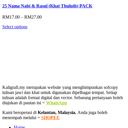
25 Nama Nabi & Rasul (Khat Thuluth) PACK
Price
RM
17.00
–
RM
27.00
range:
Select options
RM17.00
through
RM27.00
Kaligrafi.my merupakan website yang menghimpunkan sofcopy
tulisan jawi dan khat untuk digunakan dipelbagai tempat. Setiap
tulisan adalah format digital dan vector. Sebarang pertanyaan boleh
diajukan di pautan ini =
WhatsApp
Kami beroperasi di
Kelantan, Malaysia.
Anda juga boleh
menempah melalui =
SHOPEE
Home