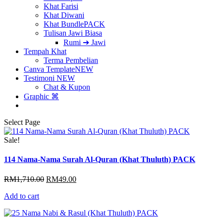
Khat Farisi
Khat Diwani
Khat Bundle
PACK
Tulisan Jawi Biasa
Rumi ➔ Jawi
Tempah Khat
Terma Pembelian
Canva Template
NEW
Testimoni
NEW
Chat & Kupon
Graphic ⌘
Select Page
Sale!
114 Nama-Nama Surah Al-Quran (Khat Thuluth) PACK
Original
Current
RM
1,710.00
RM
49.00
price
price
Add to cart
was:
is:
RM1,710.00.
RM49.00.