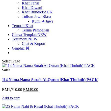
Khat Farisi
Khat Diwani
Khat Bundle
PACK
Tulisan Jawi Biasa
Rumi ➔ Jawi
Tempah Khat
Terma Pembelian
Canva Template
NEW
Testimoni
NEW
Chat & Kupon
Graphic ⌘
Select Page
Sale!
114 Nama-Nama Surah Al-Quran (Khat Thuluth) PACK
Original
Current
RM
1,710.00
RM
49.00
price
price
Add to cart
was:
is:
RM1,710.00.
RM49.00.