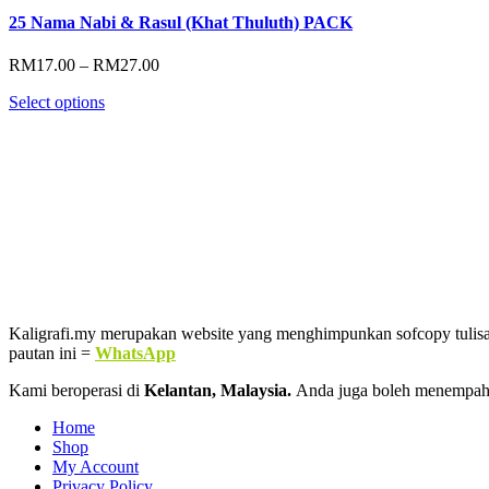
25 Nama Nabi & Rasul (Khat Thuluth) PACK
Price
RM
17.00
–
RM
27.00
range:
Select options
RM17.00
through
RM27.00
Kaligrafi.my merupakan website yang menghimpunkan sofcopy tulisan j
pautan ini =
WhatsApp
Kami beroperasi di
Kelantan, Malaysia.
Anda juga boleh menempah
Home
Shop
My Account
Privacy Policy