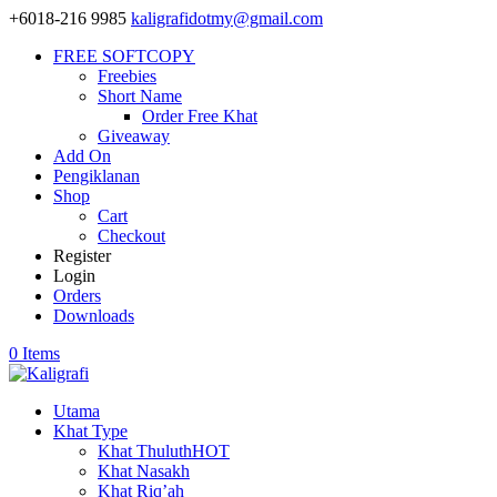
+6018-216 9985
kaligrafidotmy@gmail.com
FREE SOFTCOPY
Freebies
Short Name
Order Free Khat
Giveaway
Add On
Pengiklanan
Shop
Cart
Checkout
Register
Login
Orders
Downloads
0 Items
Utama
Khat Type
Khat Thuluth
HOT
Khat Nasakh
Khat Riq’ah