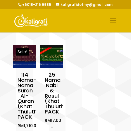
+6018-216 9985
kaligrafidotmy@gmail.com
Sale!
114
25
Nama-
Nama
Nama
Nabi
Surah
&
Al-
Rasul
Quran
(Khat
(Khat
Thuluth)
Thuluth)
PACK
PACK
RM
17.00
RM
1,710.00
–