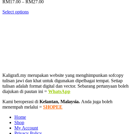
Price
RM
17.00
–
RM
27.00
range:
Select options
RM17.00
through
RM27.00
Kaligrafi.my merupakan website yang menghimpunkan sofcopy
tulisan jawi dan khat untuk digunakan dipelbagai tempat. Setiap
tulisan adalah format digital dan vector. Sebarang pertanyaan boleh
diajukan di pautan ini =
WhatsApp
Kami beroperasi di
Kelantan, Malaysia.
Anda juga boleh
menempah melalui =
SHOPEE
Home
Shop
My Account
Privacy Policy