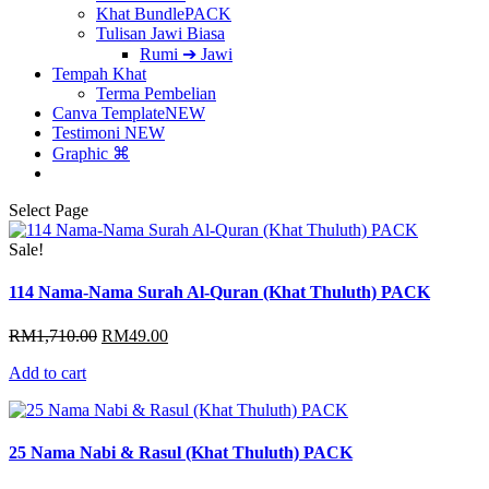
Khat Bundle
PACK
Tulisan Jawi Biasa
Rumi ➔ Jawi
Tempah Khat
Terma Pembelian
Canva Template
NEW
Testimoni
NEW
Graphic ⌘
Select Page
Sale!
114 Nama-Nama Surah Al-Quran (Khat Thuluth) PACK
Original
Current
RM
1,710.00
RM
49.00
price
price
Add to cart
was:
is:
RM1,710.00.
RM49.00.
25 Nama Nabi & Rasul (Khat Thuluth) PACK