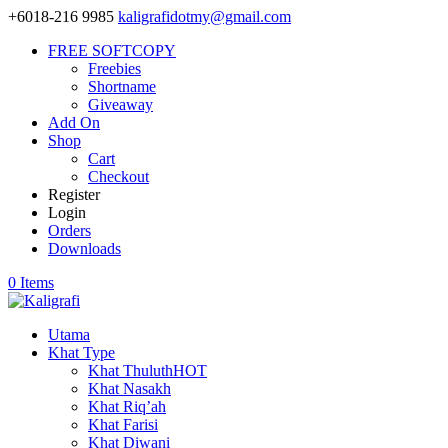
+6018-216 9985
kaligrafidotmy@gmail.com
FREE SOFTCOPY
Freebies
Shortname
Giveaway
Add On
Shop
Cart
Checkout
Register
Login
Orders
Downloads
0 Items
Utama
Khat Type
Khat Thuluth
HOT
Khat Nasakh
Khat Riq’ah
Khat Farisi
Khat Diwani