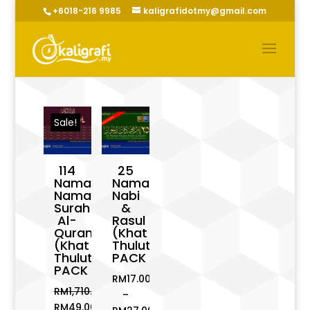
+6018-216 9985
kaligrafidotmy@gmail.com
Sale!
114
25
Nama-
Nama
Nama
Nabi
Surah
&
Al-
Rasul
Quran
(Khat
(Khat
Thuluth)
Thuluth)
PACK
PACK
RM
17.00
RM
1,710.00
–
Original
RM
49.00