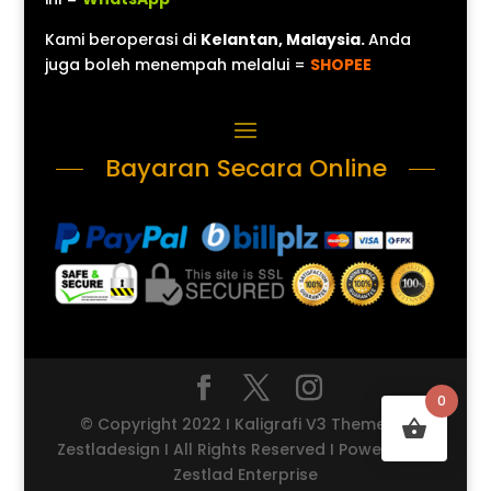
Kami beroperasi di
Kelantan, Malaysia.
Anda
juga boleh menempah melalui =
SHOPEE
Bayaran Secara Online
0
© Copyright 2022 I Kaligrafi V3 Theme by
Zestladesign I All Rights Reserved I Powered by
Zestlad Enterprise