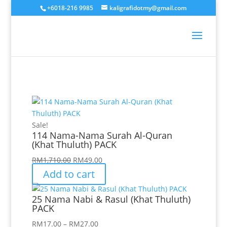
+6018-216 9985
kaligrafidotmy@gmail.com
Sale!
114 Nama-Nama Surah Al-Quran
(Khat Thuluth) PACK
Original
Current
RM
1,710.00
RM
49.00
price
price
Add to cart
was:
is:
RM1,710.00.
RM49.00.
25 Nama Nabi & Rasul (Khat Thuluth)
PACK
Price
RM
17.00
–
RM
27.00