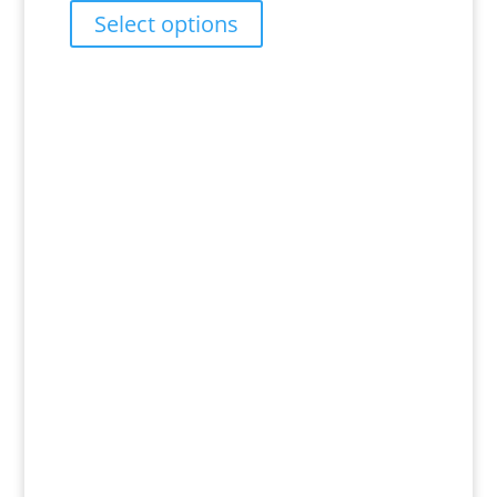
range:
Select options
RM17.00
through
RM27.00