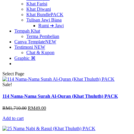
Khat Farisi
Khat Diwani
Khat Bundle
PACK
Tulisan Jawi Biasa
Rumi ➔ Jawi
Tempah Khat
Terma Pembelian
Canva Template
NEW
Testimoni
NEW
Chat & Kupon
Graphic ⌘
Select Page
Sale!
114 Nama-Nama Surah Al-Quran (Khat Thuluth) PACK
Original
Current
RM
1,710.00
RM
49.00
price
price
Add to cart
was:
is:
RM1,710.00.
RM49.00.