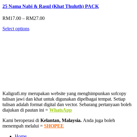
25 Nama Nabi & Rasul (Khat Thuluth) PACK
Price
RM
17.00
–
RM
27.00
range:
Select options
RM17.00
through
RM27.00
Kaligrafi.my merupakan website yang menghimpunkan sofcopy
tulisan jawi dan khat untuk digunakan dipelbagai tempat. Setiap
tulisan adalah format digital dan vector. Sebarang pertanyaan boleh
diajukan di pautan ini =
WhatsApp
Kami beroperasi di
Kelantan, Malaysia.
Anda juga boleh
menempah melalui =
SHOPEE
Home