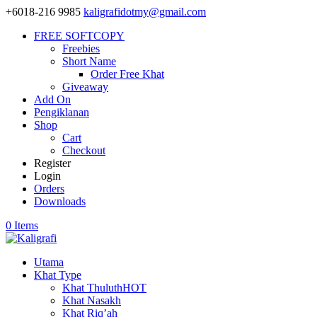
+6018-216 9985
kaligrafidotmy@gmail.com
FREE SOFTCOPY
Freebies
Short Name
Order Free Khat
Giveaway
Add On
Pengiklanan
Shop
Cart
Checkout
Register
Login
Orders
Downloads
0 Items
Utama
Khat Type
Khat Thuluth
HOT
Khat Nasakh
Khat Riq’ah